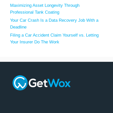
Maximizing Asset Longevity Through
Professional Tank Coating
Your Car Crash Is a Data Recovery Job With a
Deadline
Filing a Car Accident Claim Yourself vs. Letting
Your Insurer Do The Work